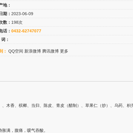
产地：
日期：
2023-06-09
次数：
198次
电话：
0432-62747077
 词：
到：
QQ空间
新浪微博
腾讯微博
更多
）、木香、槟榔、当归、陈皮、青皮（醋制）、草果仁（炒）、乌药、枳
。
胁胀满，腹痛，嗳气吞酸。