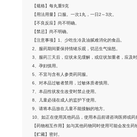
【规格】每丸重9克
【用法用量】口服。一次1丸，一日2～3次。
【不良反应】尚不明确。
【禁忌】尚不明确。
【注意事项】1、少吃生冷及油腻难消化的食品。
2、服药期间要保持情绪乐观，切忌生气恼怒。
3、服药三天后，症状未见缓解，或症状加重者，应及
4、孕妇慎用。
5、不宜与含有人参类药同服。
6、对本品过敏者禁用，过敏体质者慎用。
7、本品性状发生改变时禁止使用。
8、儿童必须在成人的监护下使用。
9、请将本品放在儿童不能接触的地方。
10、如正在使用其他药品，使用本品前请咨询医师或药
【药物相互作用】如与其他药物同时使用可能会发生药
【贮藏】密封。