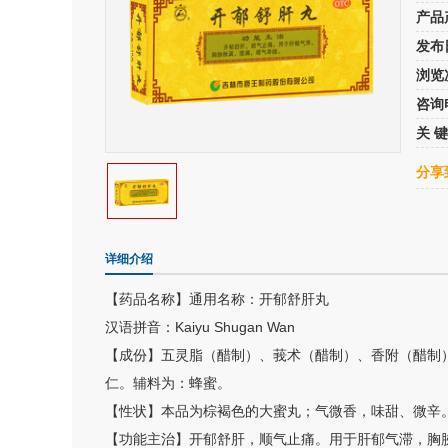
产品
发布
浏览
咨询
关 键
分享
详细介绍
【药品名称】通用名称：开郁舒肝丸
汉语拼音：Kaiyu Shugan Wan
【成份】五灵脂（醋制）、莪术（醋制）、香附（醋制
仁。辅料为：蜂蜜。
【性状】本品为棕褐色的大蜜丸；气微香，味甜、微辛
【功能主治】开郁舒肝，顺气止痛。用于肝郁气滞，胸